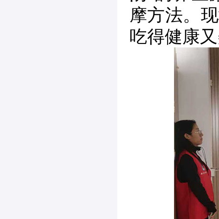
摩方法。现
吃得健康又