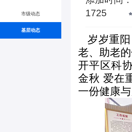
1725
市级动态
基层动态
岁岁重阳
老、助老的
开平区科协
金秋 爱在
一份健康与