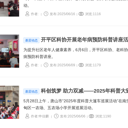
动。
作者:
发布:2025/06/16
浏览:1116
|
|
开平区科协开展老年病预防科普讲座
基层动态
为提升社区老年人健康素养，6月6日，开平区科协、老科
病预防科普讲座。
作者:
发布:2025/06/09
浏览:1179
|
|
科创筑梦 助力双减——2025年科普
基层动态
5月28日上午，唐山市“2025年度科普大篷车巡展活动”
甸区一农场、五农场小学开展巡展活动。
作者:申佳麟
发布:2025/06/06
浏览:1190
|
|