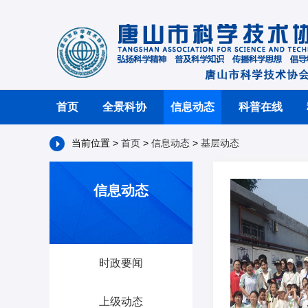
首页
全景科协
信息动态
科普在线
当前位置 >
首页
>
信息动态
>
基层动态
信息动态
时政要闻
上级动态