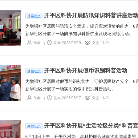
开平区科协开展防汛知识科普讲座活
基层动态
为增强社区居民的防汛安全意识，提升应对汛情的能力，6
新华社区开展了一场防汛知识科普讲座及现场演练活动。
作者:
发布:2025/06/19
浏览:1140
|
|
开平区科协开展假币识别科普活动
基层动态
为增强社区居民对假币的识别能力，守护居民财产安全，6
新华社区开展了一场实用的假币识别科普活动。
作者:
发布:2025/06/17
浏览:1140
|
|
开平区科协开展“生活垃圾分类”科普
基层动态
6月13日上午，开平区科协、老科协联合马家沟街道南贵里