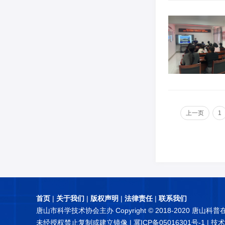
上一页
1
首页
|
关于我们
|
版权声明
|
法律责任
|
联系我们
唐山市科学技术协会主办 Copyright © 2018-2020 唐山科
未经授权禁止复制或建立镜像 |
冀ICP备05016301号-1
| 技