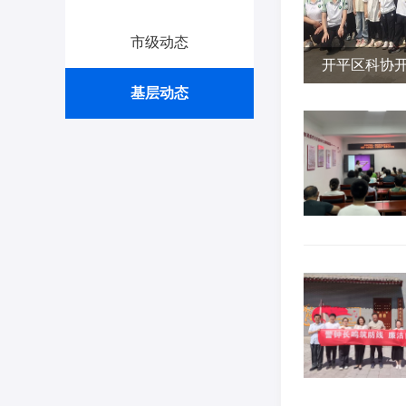
市级动态
开平区科协开
基层动态
长”科普宣传