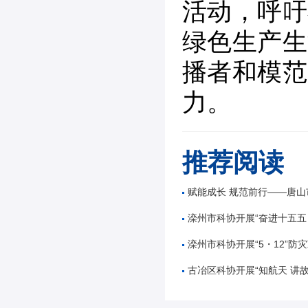
活动，呼吁
绿色生产生
播者和模范
力。
推荐阅读
赋能成长 规范前行——唐山市公路学会举办公路工
滦州市科协开展“奋进十五五 科技谱新篇”全国
滦州市科协开展“5・12”防灾减
古冶区科协开展“知航天 讲故事 逐星辰——中国