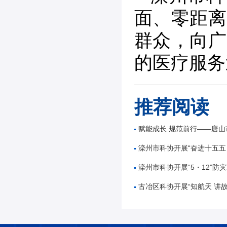
面、零距离
群众，向广
的医疗服务
推荐阅读
赋能成长 规范前行——唐山市公路学会举办公路工
滦州市科协开展“奋进十五五 科技谱新篇”全国
滦州市科协开展“5・12”防灾减
古冶区科协开展“知航天 讲故事 逐星辰——中国