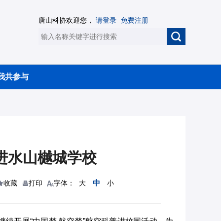
唐山科协欢迎您，
请登录
免费注册
我共参与
进水山樾城学校
中
收藏
打印
字体：
大
小