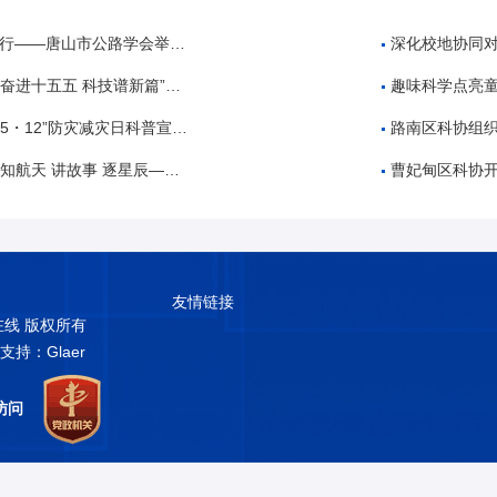
公路学会举办公路工程建设领域招投标专题培训
深化校地协同对
 科技谱新篇”全国科技周科普进校园活动
趣味科学点亮童
・12”防灾减灾日科普宣传活动
路南区科协组织开展“5
故事 逐星辰——中国航天日”科普教育活动
曹妃甸区科协开展2026
友情链接
普在线 版权所有
术支持：Glaer
访问