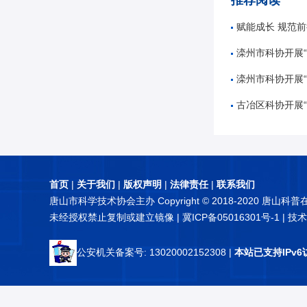
推荐阅读
赋能成长 规范前行——唐山市
滦州市科协开展“奋进十五五
滦州市科协开展“5
古冶区科协开展“知航天 讲
首页
|
关于我们
|
版权声明
|
法律责任
|
联系我们
唐山市科学技术协会主办 Copyright © 2018-2020 唐山科
未经授权禁止复制或建立镜像 |
冀ICP备05016301号-1
| 技
公安机关备案号: 13020002152308
|
本站已支持IPv6