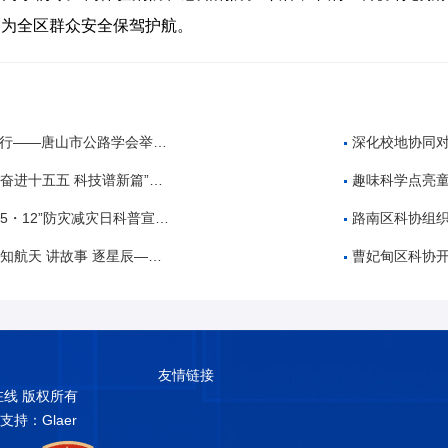
，为全区群众安全保驾护航。
公路学会举办公路工程建设领域招投标专题培训
深化校地协同对
 科技谱新篇”全国科技周科普进校园活动
趣味科学点亮童
・12”防灾减灾日科普宣传活动
路南区科协组织开展“5
故事 逐星辰——中国航天日”科普教育活动
曹妃甸区科协开展2026
友情链接
普在线 版权所有
术支持：Glaer