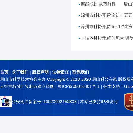
赋能成长 规范前行——唐山市公路学会举办公路工
滦州市科协开展“奋进十五五 科技谱新篇”全国
滦州市科协开展“5・12”防灾减
古冶区科协开展“知航天 讲故事 逐星辰——中国
首页
|
关于我们
|
版权声明
|
法律责任
|
联系我们
唐山市科学技术协会主办 Copyright © 2018-2020 唐山科普在线 版权所
未经授权禁止复制或建立镜像 |
冀ICP备05016301号-1
| 技术支持：Glae
公安机关备案号: 13020002152308
| 本站已支持IPv6访问!