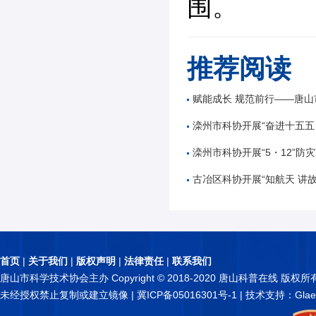
围。
推荐阅读
赋能成长 规范前行——唐山市公路学会举办公路工
滦州市科协开展“奋进十五五 科技谱新篇”全国
滦州市科协开展“5・12”防灾减
古冶区科协开展“知航天 讲故事 逐星辰——中国
首页
|
关于我们
|
版权声明
|
法律责任
|
联系我们
唐山市科学技术协会主办 Copyright © 2018-2020 唐山科普在线 版权所
未经授权禁止复制或建立镜像 |
冀ICP备05016301号-1
| 技术支持：Glae