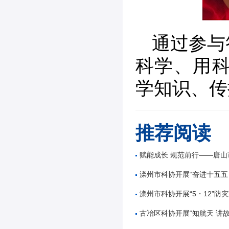
通过参与
科学、用科
学知识、传
推荐阅读
赋能成长 规范前行——唐山市公路学会举办公路工
滦州市科协开展“奋进十五五 科技谱新篇”全国
滦州市科协开展“5・12”防灾减
古冶区科协开展“知航天 讲故事 逐星辰——中国