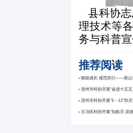
县科协志
理技术等各
务与科普宣
推荐阅读
赋能成长 规范前行——唐山市公路学会举办公路工
滦州市科协开展“奋进十五五 科技谱新篇”全国
滦州市科协开展“5・12”防灾减
古冶区科协开展“知航天 讲故事 逐星辰——中国