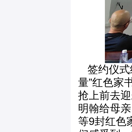
签约仪式
量”红色家
抢上前去迎
明翰给母亲
等9封红色