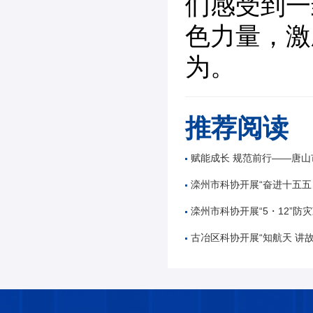
们感受到一
色力量，激
为。
推荐阅读
赋能成长 规范前行——唐山市公路学会举办公路工
滦州市科协开展“奋进十五五 科技谱新篇”全国
滦州市科协开展“5・12”防灾减
古冶区科协开展“知航天 讲故事 逐星辰——中国