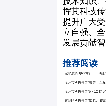
技术知识、
挥其科技传
提升广大受
立自强、全
发展贡献智
推荐阅读
赋能成长 规范前行——唐山市公路学会举办公路工
滦州市科协开展“奋进十五五 科技谱新篇”全国
滦州市科协开展“5・12”防灾减
古冶区科协开展“知航天 讲故事 逐星辰——中国