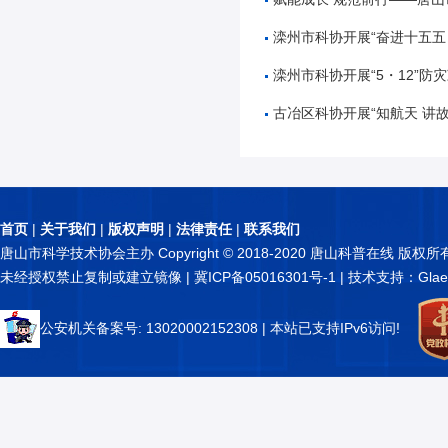
滦州市科协开展“奋进十五五 科技谱新篇”全国
滦州市科协开展“5・12”防灾减
古冶区科协开展“知航天 讲故事 逐星辰——中国
首页
|
关于我们
|
版权声明
|
法律责任
|
联系我们
唐山市科学技术协会主办 Copyright © 2018-2020 唐山科普在线 版权所
未经授权禁止复制或建立镜像 |
冀ICP备05016301号-1
| 技术支持：Glae
公安机关备案号: 13020002152308
| 本站已支持IPv6访问!