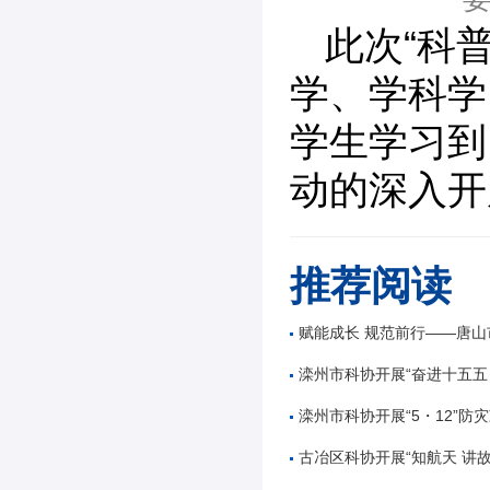
此次“科
学、学科学
学生学习到
动的深入开
推荐阅读
赋能成长 规范前行——唐山市公路学会举办公路工
滦州市科协开展“奋进十五五 科技谱新篇”全国
滦州市科协开展“5・12”防灾减
古冶区科协开展“知航天 讲故事 逐星辰——中国