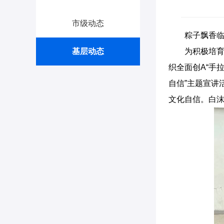
市级动态
粽子飘香
基层动态
为积极培
织全面创A“手
自信”主题宣讲
文化自信。白