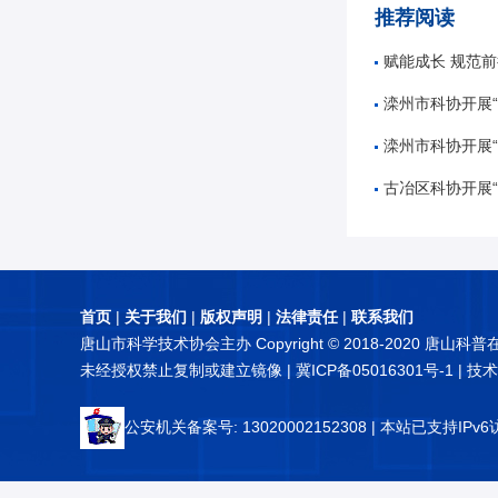
推荐阅读
赋能成长 规范前行——唐山市
滦州市科协开展“奋进十五五
滦州市科协开展“5
古冶区科协开展“知航天 讲
首页
|
关于我们
|
版权声明
|
法律责任
|
联系我们
唐山市科学技术协会主办 Copyright © 2018-2020 唐山科
未经授权禁止复制或建立镜像 |
冀ICP备05016301号-1
| 技
公安机关备案号: 13020002152308
| 本站已支持IPv6