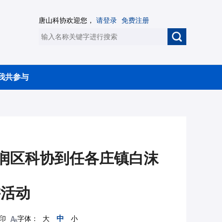
唐山科协欢迎您，
请登录
免费注册
我共参与
润区科协到任各庄镇白沫
讲活动
中
印
字体：
大
小