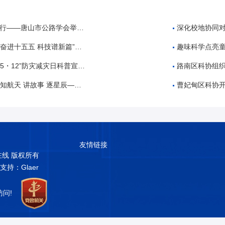
公路学会举办公路工程建设领域招投标专题培训
深化校地协同对
 科技谱新篇”全国科技周科普进校园活动
趣味科学点亮童
・12”防灾减灾日科普宣传活动
路南区科协组织开展“5
故事 逐星辰——中国航天日”科普教育活动
曹妃甸区科协开展2026
友情链接
普在线 版权所有
术支持：Glaer
访问!