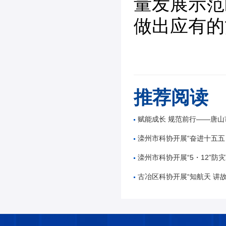
量发展示范
做出应有的
推荐阅读
赋能成长 规范前行——唐山市公路学会举办公路工
滦州市科协开展“奋进十五五 科技谱新篇”全国
滦州市科协开展“5・12”防灾减
古冶区科协开展“知航天 讲故事 逐星辰——中国