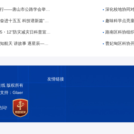
公路学会举办公路工程建设领域招投标专题培训
深化校地协同对
 科技谱新篇”全国科技周科普进校园活动
趣味科学点亮童
・12”防灾减灾日科普宣传活动
路南区科协组织开展“5
故事 逐星辰——中国航天日”科普教育活动
曹妃甸区科协开展2026
友情链接
普在线 版权所有
术支持：Glaer
访问!