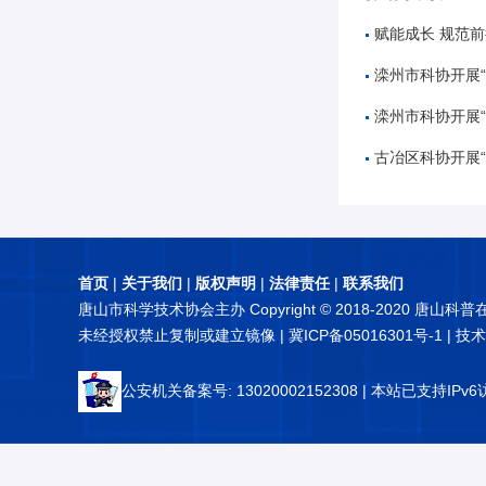
赋能成长 规范前行——唐山市
滦州市科协开展“奋进十五五
滦州市科协开展“5
古冶区科协开展“知航天 讲
首页
|
关于我们
|
版权声明
|
法律责任
|
联系我们
唐山市科学技术协会主办 Copyright © 2018-2020 唐山科
未经授权禁止复制或建立镜像 |
冀ICP备05016301号-1
| 技
公安机关备案号: 13020002152308
| 本站已支持IPv6