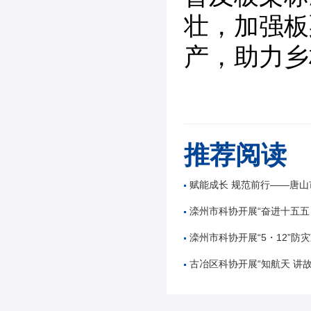
壮，加强板
产，助力乡
推荐阅读
赋能成长 规范前行——唐山市公路学会举办公路工
滦州市科协开展“奋进十五五 科技谱新篇”全国
滦州市科协开展“5・12”防灾减
古冶区科协开展“知航天 讲故事 逐星辰——中国