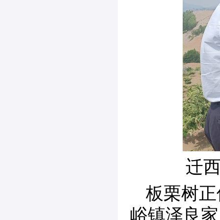
迁
板栗树正
峪镇泽良家