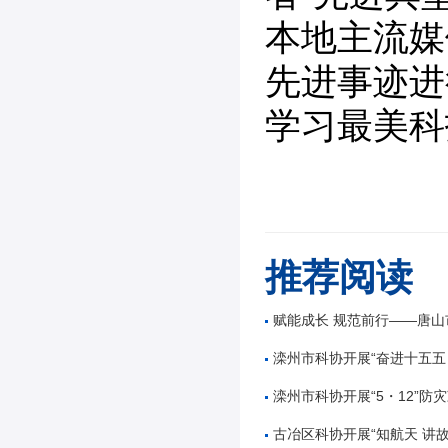
本地主流媒
先进事迹进
学习最美科
推荐阅读
赋能成长 规范前行——唐山市公路学会举办公路工
滦州市科协开展“奋进十五五 科技谱新篇”全国
滦州市科协开展“5・12”防灾减
古冶区科协开展“知航天 讲故事 逐星辰——中国