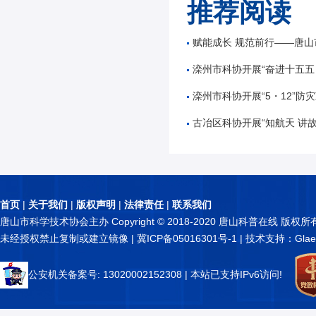
推荐阅读
赋能成长 规范前行——唐山市公路学会举办公路工
滦州市科协开展“奋进十五五 科技谱新篇”全国
滦州市科协开展“5・12”防灾减
古冶区科协开展“知航天 讲故事 逐星辰——中国
首页
|
关于我们
|
版权声明
|
法律责任
|
联系我们
唐山市科学技术协会主办 Copyright © 2018-2020 唐山科普在线 版权所
未经授权禁止复制或建立镜像 |
冀ICP备05016301号-1
| 技术支持：Glae
公安机关备案号: 13020002152308
| 本站已支持IPv6访问!