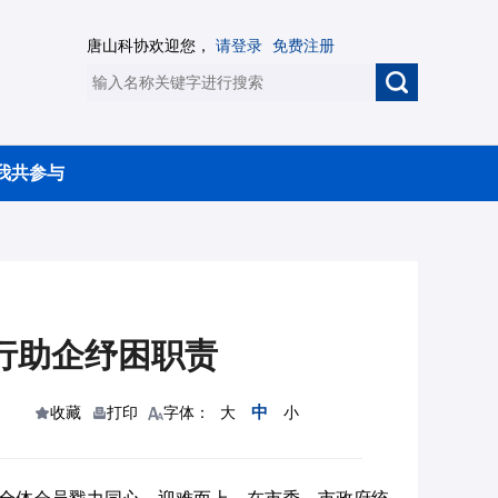
唐山科协欢迎您，
请登录
免费注册
我共参与
行助企纾困职责
中
收藏
打印
字体：
大
小