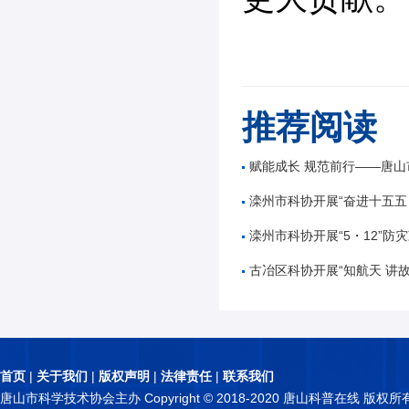
推荐阅读
赋能成长 规范前行——唐山市公路学会举办公路工
滦州市科协开展“奋进十五五 科技谱新篇”全国
滦州市科协开展“5・12”防灾减
古冶区科协开展“知航天 讲故事 逐星辰——中国
首页
|
关于我们
|
版权声明
|
法律责任
|
联系我们
唐山市科学技术协会主办 Copyright © 2018-2020 唐山科普在线 版权所