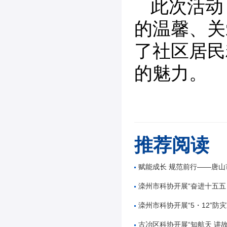
此次活动
的温馨、关
了社区居民
的魅力。
推荐阅读
赋能成长 规范前行——唐山市公路学会举办公路工
滦州市科协开展“奋进十五五 科技谱新篇”全国
滦州市科协开展“5・12”防灾减
古冶区科协开展“知航天 讲故事 逐星辰——中国