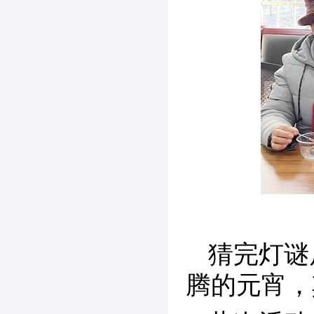
猜完灯谜
腾的元宵