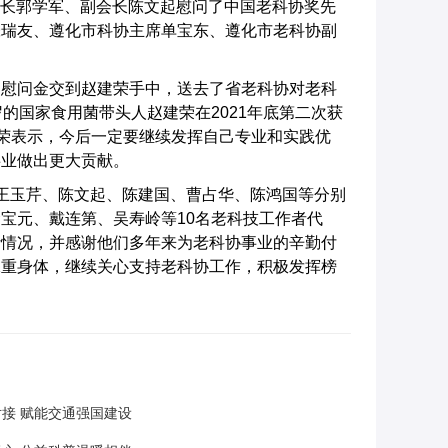
秘书长郭学军、副会长陈文起慰问了中国老科协奖先
张瑞友、遵化市科协主席单宝东、遵化市老科协副
和慰问金交到赵建荣手中，送去了省老科协对老科
的国家食用菌带头人赵建荣在2021年底第二次获
建荣表示，今后一定要继续发挥自己专业和实践优
事业做出更大贡献。
、王玉芹、陈文起、陈建国、曹占华、陈鸿国等分别
宝元、戴连第、吴寿岭等10名老科技工作者代
活情况，并感谢他们多年来为老科协事业的辛勤付
保重身体，继续关心支持老科协工作，积极发挥榜
接 赋能交通强国建设