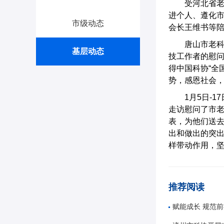
受河北省老
进个人、遵化
市级动态
会长王维书等
唐山市老
基层动态
技工作者的慰问
得中国科协“全
势，感恩社会
1月5日-
走访慰问了市老
表，为他们送
出和做出的突
样带动作用，坚
推荐阅读
赋能成长 规范前行——唐山市