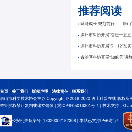
推荐阅读
赋能成长 规范前行——唐山市公路学会举办公路工
滦州市科协开展“奋进十五五 科技谱新篇”全国
滦州市科协开展“5・12”防灾减
古冶区科协开展“知航天 讲故事 逐星辰——中国
首页
|
关于我们
|
版权声明
|
法律责任
|
联系我们
唐山市科学技术协会主办 Copyright © 2018-2020 唐山科普在线 版权所
未经授权禁止复制或建立镜像 |
冀ICP备05016301号-1
| 技术支持：Glae
公安机关备案号: 13020002152308
| 本站已支持IPv6访问!