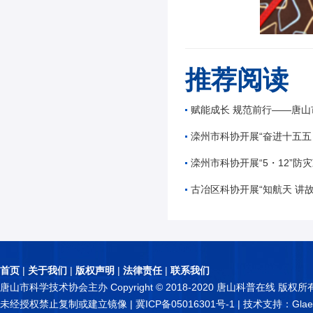
推荐阅读
赋能成长 规范前行——唐山市公路学会举办公路工
滦州市科协开展“奋进十五五 科技谱新篇”全国
滦州市科协开展“5・12”防灾减
古冶区科协开展“知航天 讲故事 逐星辰——中国
首页
|
关于我们
|
版权声明
|
法律责任
|
联系我们
唐山市科学技术协会主办 Copyright © 2018-2020 唐山科普在线 版权所
未经授权禁止复制或建立镜像 |
冀ICP备05016301号-1
| 技术支持：Glae