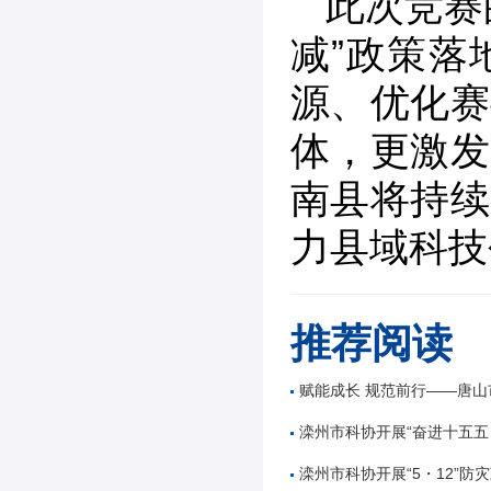
此次竞赛
减”政策落
源、优化赛
体，更激发
南县将持续
力县域科技
推荐阅读
赋能成长 规范前行——唐山市公路学会举办公路工
滦州市科协开展“奋进十五五 科技谱新篇”全国
滦州市科协开展“5・12”防灾减