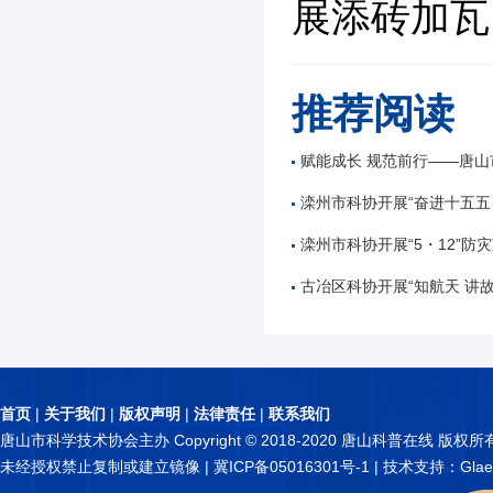
展添砖加瓦
推荐阅读
赋能成长 规范前行——唐山市公路学会举办公路工
滦州市科协开展“奋进十五五 科技谱新篇”全国
滦州市科协开展“5・12”防灾减
古冶区科协开展“知航天 讲故事 逐星辰——中国
首页
|
关于我们
|
版权声明
|
法律责任
|
联系我们
唐山市科学技术协会主办 Copyright © 2018-2020 唐山科普在线 版权所
未经授权禁止复制或建立镜像 |
冀ICP备05016301号-1
| 技术支持：Glae