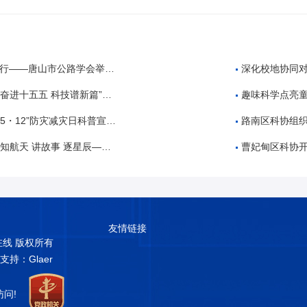
公路学会举办公路工程建设领域招投标专题培训
深化校地协同对
 科技谱新篇”全国科技周科普进校园活动
趣味科学点亮童
・12”防灾减灾日科普宣传活动
路南区科协组织开展“5
故事 逐星辰——中国航天日”科普教育活动
曹妃甸区科协开展2026
友情链接
普在线 版权所有
术支持：Glaer
访问!