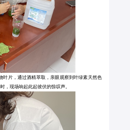
植物叶片，通过酒精萃取，亲眼观察到叶绿素天然色
色时，现场响起此起彼伏的惊叹声。