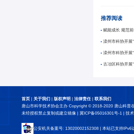
推荐阅读
赋能成长 规范前行——唐山市
滦州市科协开展“奋进十五五
滦州市科协开展“5
古冶区科协开展“知航天 讲
首页
|
关于我们
|
版权声明
|
法律责任
|
联系我们
唐山市科学技术协会主办 Copyright © 2018-2020 唐山科
未经授权禁止复制或建立镜像 |
冀ICP备05016301号-1
| 技
公安机关备案号: 13020002152308
| 本站已支持IPv6