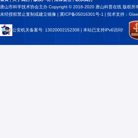
唐山市科学技术协会主办 Copyright © 2018-2020 唐山科普在线 版权所
未经授权禁止复制或建立镜像 |
冀ICP备05016301号-1
| 技术支持：Glae
公安机关备案号: 13020002152308
| 本站已支持IPv6访问!