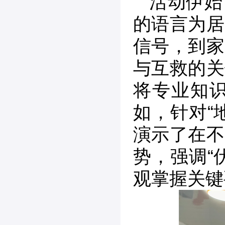
活动伊始
的语言为居
信号，到家
与互救的关
将专业知
如，针对“
演示了在不
势，强调“
观掌握关键