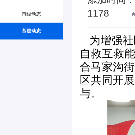
1178
市级动态
基层动态
为增强社
自救互救能
合马家沟街
区共同开展
与。