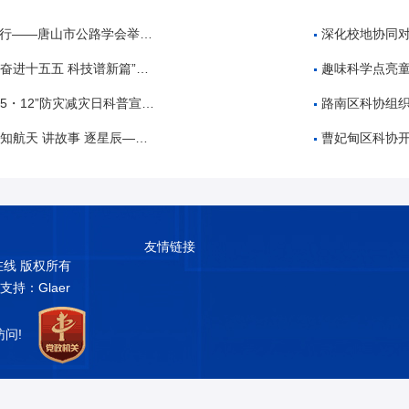
公路学会举办公路工程建设领域招投标专题培训
深化校地协同对
 科技谱新篇”全国科技周科普进校园活动
趣味科学点亮童
・12”防灾减灾日科普宣传活动
路南区科协组织开展“5
故事 逐星辰——中国航天日”科普教育活动
曹妃甸区科协开展2026
友情链接
普在线 版权所有
术支持：Glaer
访问!