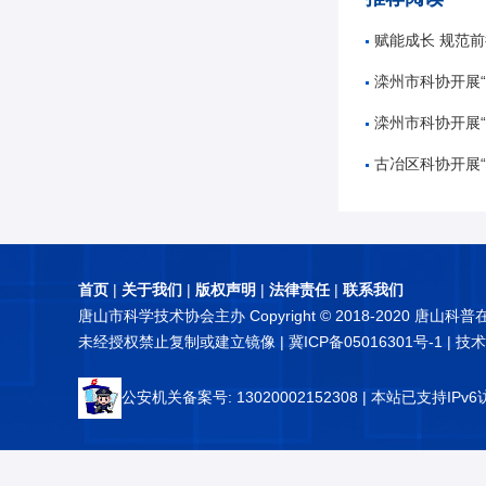
赋能成长 规范前行——唐山市
滦州市科协开展“奋进十五五
滦州市科协开展“5
古冶区科协开展“知航天 讲
首页
|
关于我们
|
版权声明
|
法律责任
|
联系我们
唐山市科学技术协会主办 Copyright © 2018-2020 唐山科
未经授权禁止复制或建立镜像 |
冀ICP备05016301号-1
| 技
公安机关备案号: 13020002152308
| 本站已支持IPv6