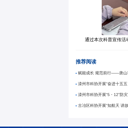
通过本次科普宣传活
推荐阅读
赋能成长 规范前行——唐山市公路学会举办公路工
滦州市科协开展“奋进十五五 科技谱新篇”全国
滦州市科协开展“5・12”防灾减
古冶区科协开展“知航天 讲故事 逐星辰——中国