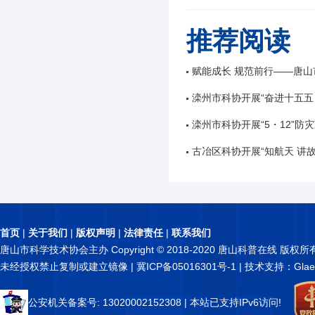
推荐阅读
赋能成长 规范前行——唐山市公路学会举办公路工
滦州市科协开展“奋进十五五 科技谱新篇”全国
滦州市科协开展“5・12”防灾减
古冶区科协开展“知航天 讲故事 逐星辰——中国
首页
|
关于我们
|
版权声明
|
法律责任
|
联系我们
唐山市科学技术协会主办 Copyright © 2018-2020 唐山科普在线 版权所
未经授权禁止复制或建立镜像 |
冀ICP备05016301号-1
| 技术支持：Glae
公安机关备案号: 13020002152308
| 本站已支持IPv6访问!