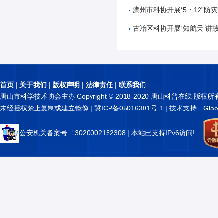
滦州市科协开展“5・12”防灾减
古冶区科协开展“知航天 讲故事 逐星辰——中国
首页
|
关于我们
|
版权声明
|
法律责任
|
联系我们
唐山市科学技术协会主办 Copyright © 2018-2020 唐山科普在线 版权所
未经授权禁止复制或建立镜像 |
冀ICP备05016301号-1
| 技术支持：Glae
公安机关备案号: 13020002152308
| 本站已支持IPv6访问!