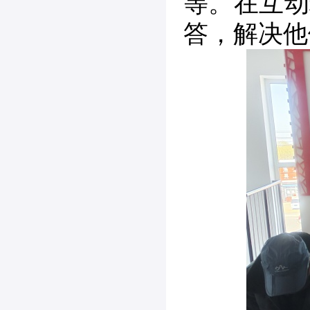
等。在互动
答，解决他