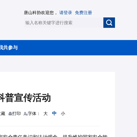
唐山科协欢迎您，
请登录
免费注册
我共参与
科普宣传活动
中
收藏
打印
字体：
大
小