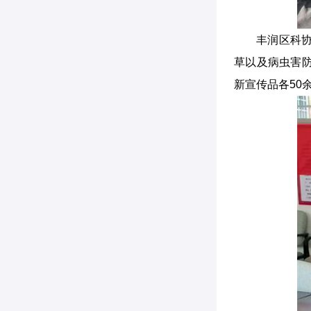
丰润区科
草以及病虫害
新宣传品各50