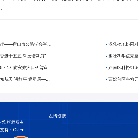
量。
公路学会举办公路工程建设领域招投标专题培训
深化校地协同对
 科技谱新篇”全国科技周科普进校园活动
趣味科学点亮童
・12”防灾减灾日科普宣传活动
路南区科协组织开展“5
故事 逐星辰——中国航天日”科普教育活动
曹妃甸区科协开展2026
友情链接
普在线 版权所有
术支持：Glaer