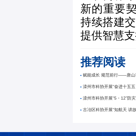
新的重要契
持续搭建交
提供智慧支
推荐阅读
赋能成长 规范前行——唐山市公路学会举办公路工
滦州市科协开展“奋进十五五 科技谱新篇”全国
滦州市科协开展“5・12”防灾减
古冶区科协开展“知航天 讲故事 逐星辰——中国