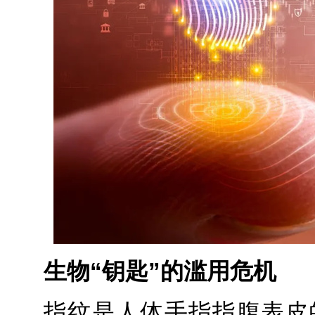
生物“钥匙”的滥用危机
指纹是人体手指指腹表皮