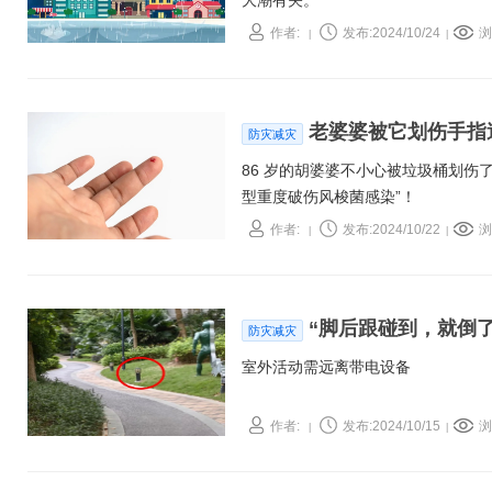
大潮有关。
作者:
发布:2024/10/24
浏
|
|
老婆婆被它划伤手指送
防灾减灾
86 岁的胡婆婆不小心被垃圾桶划伤了
型重度破伤风梭菌感染”！
作者:
发布:2024/10/22
浏
|
|
“脚后跟碰到，就倒
防灾减灾
室外活动需远离带电设备
作者:
发布:2024/10/15
浏
|
|