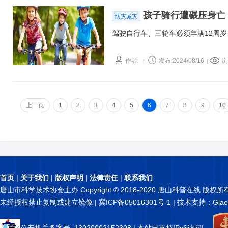
孩子骑行遭碾压身亡
防灾减灾
驾驶自行车、三轮车必须年满12周
作者:
发布:2024/08/16
浏
|
|
上一页
1
2
3
4
5
6
7
8
9
10
首页
|
关于我们
|
版权声明
|
法律责任
|
联系我们
唐山市科学技术协会主办 Copyright © 2018-2020 唐山科普在线 版权所
未经授权禁止复制或建立镜像 |
冀ICP备05016301号-1
| 技术支持：Glae
公安机关备案号: 13020002152308
| 本站已支持IPv6访问!