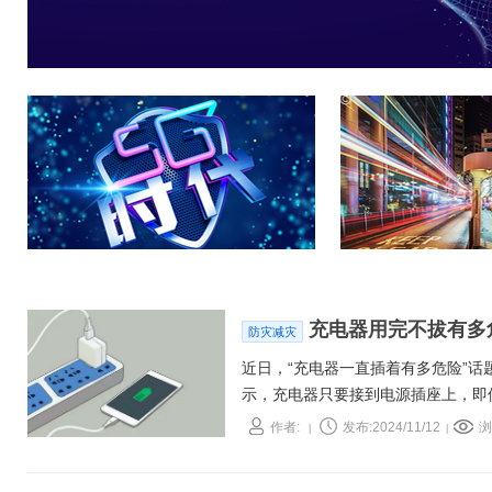
充电器用完不拔有多
防灾减灾
近日，“充电器一直插着有多危险”
示，充电器只要接到电源插座上，即
作者:
发布:2024/11/12
浏
|
|