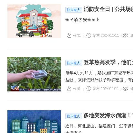
消防安全日 | 公共
防灾减灾
全民消防 安全至上
作者:
发布:2024/11/11
浏
|
|
登革热高发季，他们
防灾减灾
每年4月到11月，是我国广东登革热
益蚊，来降低野外蚊子种群密度，有
作者:
发布:2024/11/11
浏
|
|
多地突发海水倒灌！
防灾减灾
近日，河北唐山、福建厦门、辽宁盘