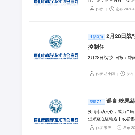
理理论，时空解释了物体
作者:
发布:2020/0
|
2月28日
生活顾问
控制住
2月28日战“疫”日报：
作者:胡小雨
发布:2
|
谣言:吃果
疫情关注
疫情牵动人心，成为全民
蛋果蔬在运输途中或者售
蛋会感染新冠病毒”。那
作者:宋爽
发布:20
|