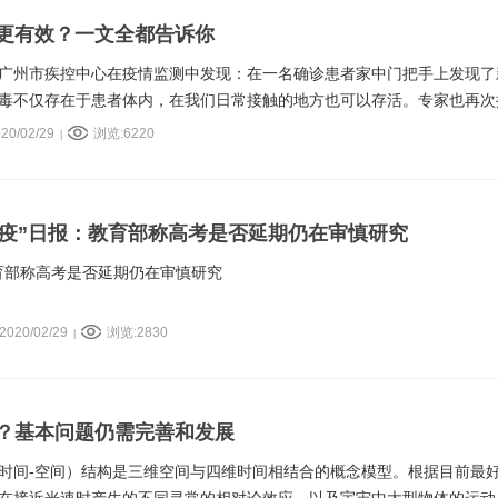
更有效？一文全都告诉你
广州市疾控中心在疫情监测中发现：在一名确诊患者家中门把手上发现了
毒不仅存在于患者体内，在我们日常接触的地方也可以存活。专家也再次
家居的清洁。
20/02/29
浏览:6220
|
战“疫”日报：教育部称高考是否延期仍在审慎研究
教育部称高考是否延期仍在审慎研究
020/02/29
浏览:2830
|
？基本问题仍需完善和发展
时间-空间）结构是三维空间与四维时间相结合的概念模型。根据目前最