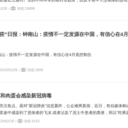
在接近光速时产生的不同寻常的相对论效应，以及宇宙中大型物体的运动
2/28
浏览:19898
|
战“疫”日报：钟南山：疫情不一定发源在中国，有信心在4
钟南山：疫情不一定发源在中国，有信心在4月底控制住
020/02/28
浏览:2808
|
蔬和肉蛋会感染新冠病毒
关注焦点。面对“新冠肺炎”信息轰炸，公众难辨真假，近日，有自媒体称
卖途中感染到了患病者的飞沫,或者沾染了泥土中患者的粪便，所以“吃果
么果蔬肉蛋真的不能吃了吗？
20/02/28
浏览:4163
|