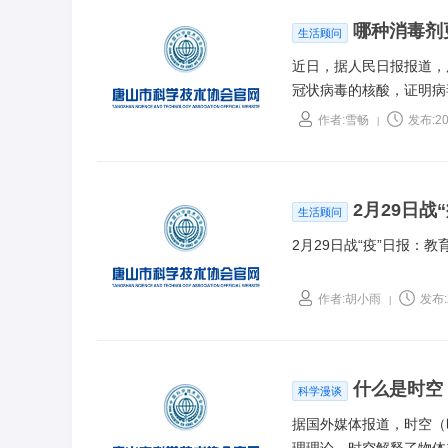
哪种消毒剂
生活顾问
近日，据人民日报报道，
冠状病毒的核酸，证明病
醒，一定别忘了做好日常
作者:雪畅
发布:20
|
2月29日
生活顾问
2月29日战“疫”日报：
作者:胡小雨
发布:2
|
什么是时空
科学漫谈
据国外媒体报道，时空（