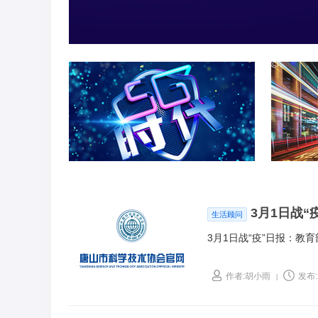
3月1日战
生活顾问
3月1日战“疫”日报：教
作者:胡小雨
发布:2
|