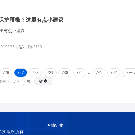
保护腰椎？这里有点小建议
里有点小建议
20/02/28
浏览:2730
|
...
726
727
728
729
730
731
741
742
下一
 到第
页
友情链接
普在线 版权所有