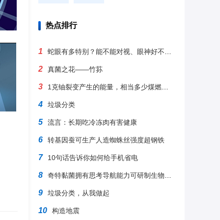
热点排行
1
蛇眼有多特别？能不能对视、眼神好不好？
2
真菌之花——竹荪
3
1克铀裂变产生的能量，相当多少煤燃烧？为啥有这么大能量？
4
垃圾分类
5
流言：长期吃冷冻肉有害健康
6
转基因蚕可生产人造蜘蛛丝强度超钢铁
7
10句话告诉你如何给手机省电
8
奇特黏菌拥有思考导航能力可研制生物计算机
9
垃圾分类，从我做起
10
构造地震