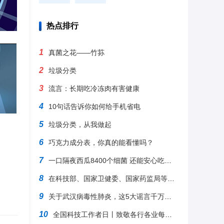
热点排行
1
真菌之花——竹荪
2
垃圾分类
3
流言：长期吃冷冻肉有害健康
4
10句话告诉你如何给手机省电
5
垃圾分类，从我做起
6
巧克力成分表，你真的能看懂吗？
7
一口隔夜西瓜8400个细菌 还能安心吃瓜吗？
8
在科技部、国家卫健委、国家药监局等多部门支持下，抗病毒药物瑞德西韦（remdesivir）已完成临床
9
关于武汉病毒性肺炎，这5大谣言千万别信
10
全国科技工作者日丨致敬各行各业每一位科技工作者，致敬心中的每一束光