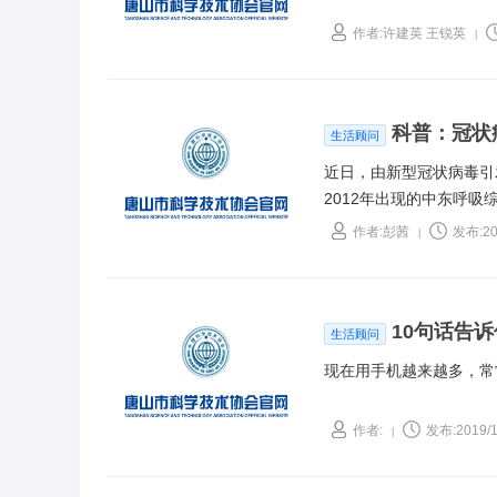
作者:许建英 王锐英
|
科普：冠状
生活顾问
近日，由新型冠状病毒引
2012年出现的中东呼
状？怎样有效防护？
作者:彭茜
发布:20
|
10句话告
生活顾问
现在用手机越来越多，常
作者:
发布:2019/1
|