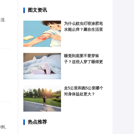
图文资讯
络流
为什么蚊虫叮咬涂肥皂
水能止痒？藏在生活里
的酸碱化学反应
睡觉到底要不要穿袜
子？这些人穿了睡得更
香！
走5公里和跑5公里哪个
对身体益处更大？
热点推荐
3例。