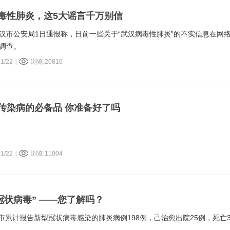
毒性肺炎，这5大谣言千万别信
汉市公安局1日通报称，日前一些关于“武汉病毒性肺炎”的不实信息在网
调查。
1/22
浏览:20810
|
传染病的必备品 你准备好了吗
1/22
浏览:11004
|
型冠状病毒” ——您了解吗？
汉市累计报告新型冠状病毒感染的肺炎病例198例，己治愈出院25例，死亡