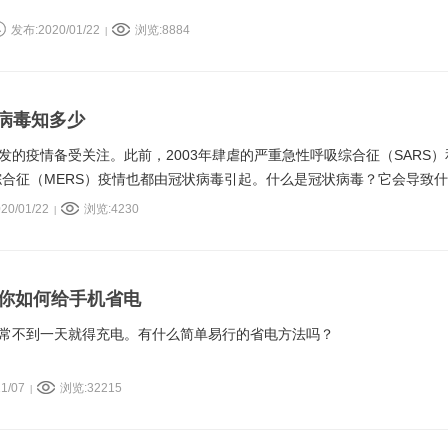
发布:2020/01/22
浏览:8884
|
病毒知多少
发的疫情备受关注。此前，2003年肆虐的严重急性呼吸综合征（SARS）
吸综合征（MERS）疫情也都由冠状病毒引起。什么是冠状病毒？它会导致
20/01/22
浏览:4230
|
诉你如何给手机省电
常不到一天就得充电。有什么简单易行的省电方法吗？
1/07
浏览:32215
|