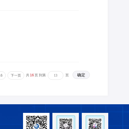
共
16
页 到第
页
16
下一页