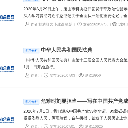
2020年6月29日上午，唐山市科协召开党员干部政治性
深入学习贯彻习近平总书记关于全面从严治党重要论述，全
的决策部署。
作者:赵梦阳 文 卜建设 摄影
发布:2020/07/06
浏览:1
|
|
中华人民共和国民法典
学习专栏
《中华人民共和国民法典》由第十三届全国人民代表大会第三次会议
1月 1日开始施行。
作者:
发布:2020/07/03
浏览:8956
|
|
危难时刻显担当——写在中国共产党成
学习专栏
2020年7月1日，我们迎来中国共产党99岁华诞。99载砥
紧紧依靠人民，风雨兼程，奋斗拼搏，创造了人类历史上惊
燃新的活力。特别是每当危急关头，党总能带领我们力挽狂
作者:
发布:2020/07/01
浏览:10625
|
|