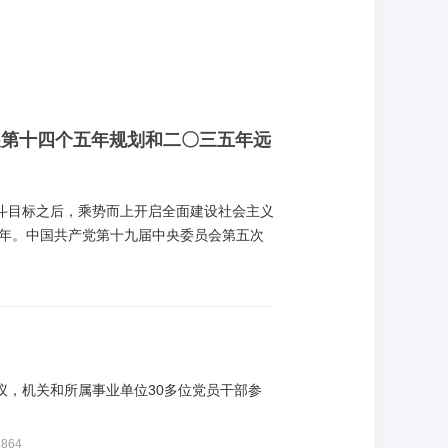
展第十四个五年规划和二〇三五年远
奋斗目标之后，乘势而上开启全面建设社会主义
年。中国共产党第十九届中央委员会第五次
展“十四五”规划和二〇三五年远景目标提出以
议，机关和所属事业单位30多位党员干部参
864