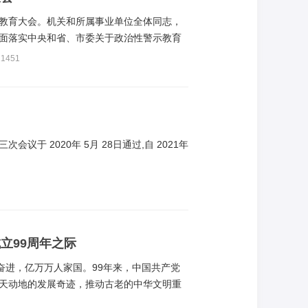
警示教育大会。机关和所属事业单位全体同志，
面落实中央和省、市委关于政治性警示教育
1451
于 2020年 5月 28日通过,自 2021年
立99周年之际
砺奋进，亿万万人家国。99年来，中国共产党
天动地的发展奇迹，推动古老的中华文明重
澜，转危为安。