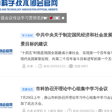
专题会议传达学习贯彻党的十九届五
中共中央关于制定国民经济和社会发
学习专栏
景目标的建议
“十四五”时期是我国全面建成小康社会、实现第一个百年
现代化国家新征程、向第二个百年奋斗目标进军的第一个五
全体会议深入分析国际国内形势，就制定国民经济和社会发
作者:
发布:2020/11/12
浏览:9957
|
|
下建议。
市科协召开理论中心组集中学习会议
党建动态
7月29日上午，唐山市科协召开理论学习中心组集中学习会
加了此次大会。
作者:赵梦阳 文 卜建设 摄影
发布:2020/07/31
浏览:8
|
|