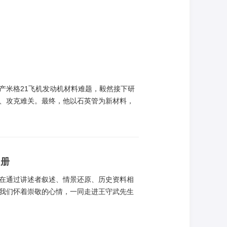
产米格21飞机发动机材料难题，毅然接下研
、攻克难关。最终，他以石英管为新材料，
更有力的翅膀。岁月如炬，师昌绪的胆识与担
相册
在通过讲述者叙述、情景还原、历史资料相
我们怀着崇敬的心情，一同走进王守武先生
我国半导体研究“拓荒者”的风采。