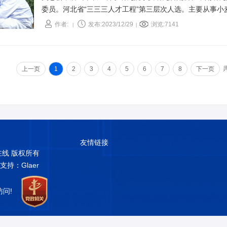
委员。河北省“三三三人才工程”第三层次人选。主要从事
与省市科技攻关项目20余项，取得鉴定成果12项，取得省
作者:
发布:2023/12/29
浏览:7141
|
|
进步一等奖1项、二等奖2项、三等奖3项。发表“冀东地区冬
同拌种剂对冀东小麦蚜虫持效性的研究”“小麦白粉病抗性的
上一页
1
2
3
4
5
6
7
8
下一页
友情链接
普在线 版权所有
术支持：Glaer
访问!