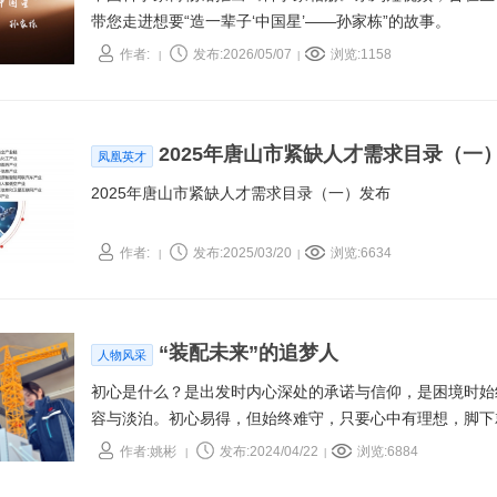
带您走进想要“造一辈子‘中国星’——孙家栋”的故事。
作者:
发布:2026/05/07
浏览:1158
|
|
2025年唐山市紧缺人才需求目录（一
凤凰英才
2025年唐山市紧缺人才需求目录（一）发布
作者:
发布:2025/03/20
浏览:6634
|
|
“装配未来”的追梦人
人物风采
初心是什么？是出发时内心深处的承诺与信仰，是困境时始
容与淡泊。初心易得，但始终难守，只要心中有理想，脚下
尘埃，我将为您讲述一名普通共产党员，胸怀初心执着追梦
作者:姚彬
发布:2024/04/22
浏览:6884
|
|
心有更深刻的理解，或许你会从他身上能看到自己的影子。