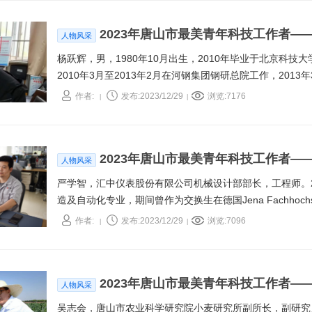
2023年唐山市最美青年科技工作者—
人物风采
杨跃辉，男，1980年10月出生，2010年毕业于北京科
2010年3月至2013年2月在河钢集团钢研总院工作，20
专业的教学与科研工作，现为材料成型及控制工程教研室副
作者:
发布:2023/12/29
浏览:7176
|
|
第四届委员会委员。
2023年唐山市最美青年科技工作者—
人物风采
严学智，汇中仪表股份有限公司机械设计部部长，工程师。2
造及自动化专业，期间曾作为交换生在德国Jena Fachhoch
表股份有限公司，长期从事超声测流传感器、超声测流机械
作者:
发布:2023/12/29
浏览:7096
|
|
学习，自我提高，精益求精，不断理论与实际相结合，在超
案等方向不断探索攻关，逐步承担了关键项目的开发工作。
2023年唐山市最美青年科技工作者—
人物风采
吴志会，唐山市农业科学研究院小麦研究所副所长，副研究