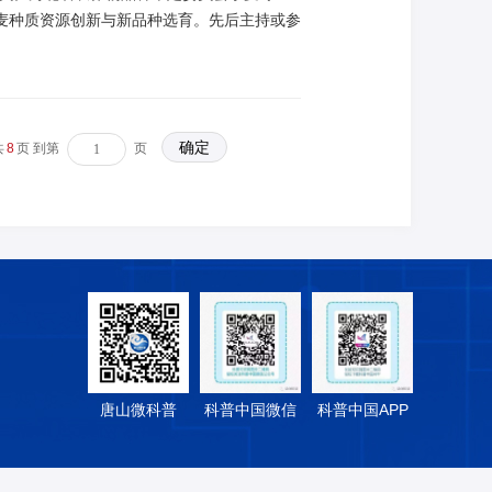
小麦种质资源创新与新品种选育。先后主持或参
山区创业二等奖1项、三等奖2项；取得市科技
小麦新品系主要性状及产量相关性评价”“不
全基因组关联分析”等论文40多篇。
共
8
页 到第
页
唐山微科普
科普中国微信
科普中国APP