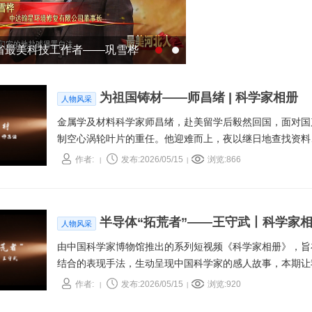
北省最美科技工作者——巩雪桦
为祖国铸材——师昌绪 | 科学家相册
人物风采
金属学及材料科学家师昌绪，赴美留学后毅然回国，面对国
制空心涡轮叶片的重任。他迎难而上，夜以继日地查找资料
成功研制出中国第一片9孔铸造空心涡轮叶片，为战鹰插上
作者:
发布:2026/05/15
浏览:866
|
|
当，如永不熄灭的火炬，照亮中国航空工业前行的道路。
半导体“拓荒者”——王守武丨科学家
人物风采
由中国科学家博物馆推出的系列短视频《科学家相册》，旨
结合的表现手法，生动呈现中国科学家的感人故事，本期让
的科学世界，感受他那份对科学的执着与热爱，领略他作为
作者:
发布:2026/05/15
浏览:920
|
|