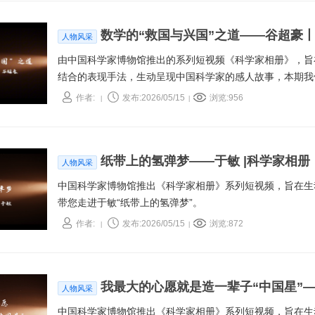
数学的“救国与兴国”之道——谷超豪
人物风采
由中国科学家博物馆推出的系列短视频《科学家相册》，旨
结合的表现手法，生动呈现中国科学家的感人故事，本期我
他的足迹，一同领略他“漫步数学星河之内，投身祖国建设之
作者:
发布:2026/05/15
浏览:956
|
|
纸带上的氢弹梦——于敏 |科学家相册
人物风采
中国科学家博物馆推出《科学家相册》系列短视频，旨在生
带您走进于敏“纸带上的氢弹梦”。
作者:
发布:2026/05/15
浏览:872
|
|
我最大的心愿就是造一辈子“中国星”—
人物风采
中国科学家博物馆推出《科学家相册》系列短视频，旨在生