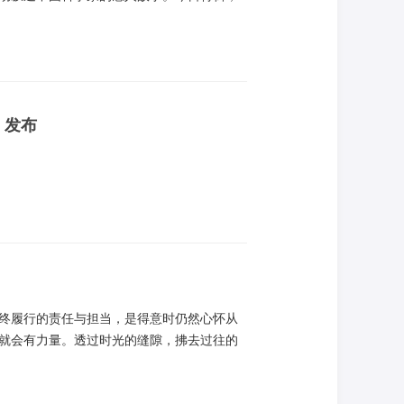
）发布
终履行的责任与担当，是得意时仍然心怀从
就会有力量。透过时光的缝隙，拂去过往的
的平凡故事，透过他的故事，或许你会对初