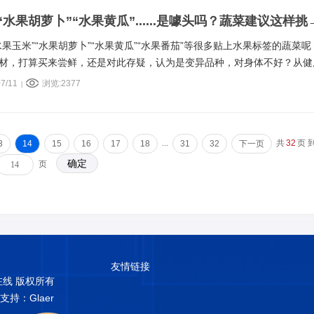
“水果胡萝卜”“水果黄瓜”......是噱头吗？蔬菜建议这样挑
果玉米”“水果胡萝卜”“水果黄瓜”“水果番茄”等很多贴上水果标签的蔬菜呢
材，打算买来尝鲜，还是对此存疑，认为是变异品种，对身体不好？从健
好不好呢？
7/11
浏览:2377
|
...
共
32
页 
3
14
15
16
17
18
31
32
下一页
页
友情链接
普在线 版权所有
术支持：Glaer