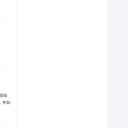
甜味
，有如
健康