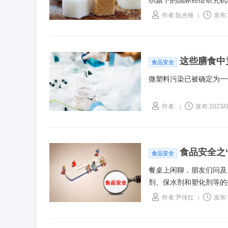
织旗下的国际癌症研究机构
作者:阮光锋
发布:2
|
这些膳食中
食品安全
微塑料污染已被确定为一
作者:
发布:2023/0
|
食品安全之
食品安全
餐桌上闲聊，朋友们问及
剂、保水剂和塑化剂等的
《阿斯巴甜致癌？代糖食
作者:尹传红
发布:2
|
吗》《跳出食品添加剂的