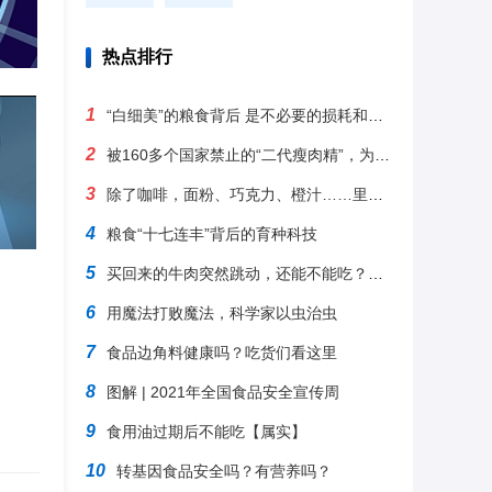
热点排行
1
“白细美”的粮食背后 是不必要的损耗和营养流失
2
被160多个国家禁止的“二代瘦肉精”，为什么美国偏偏要用它？
3
除了咖啡，面粉、巧克力、橙汁……里都有老鼠毛和虫子
4
粮食“十七连丰”背后的育种科技
5
买回来的牛肉突然跳动，还能不能吃？看完明白了
6
用魔法打败魔法，科学家以虫治虫
7
食品边角料健康吗？吃货们看这里
8
图解 | 2021年全国食品安全宣传周
9
食用油过期后不能吃【属实】
10
转基因食品安全吗？有营养吗？