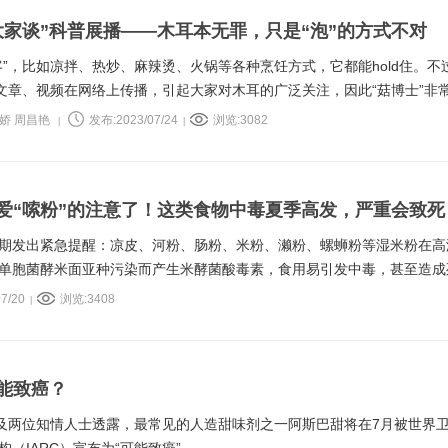
大家谈”科普展播——木耳本无罪，只是“泡”的方式不对
客”，比如凉拌、热炒、麻辣烫、火锅等各种烹饪方式，它都能hold住。不
的文章、视频在网络上传播，引起大家对木耳的广泛关注，因此“菇博士”非
假单胞菌酵米面亚种”和“米酵菌酸”的事儿。
旭娇 周昌艳
发布:2023/07/24
浏览:3082
|
|
爱“嗦粉”的注意了！这类食物中毒夏季高发，严重会致死
期发出紧急提醒：凉皮、河粉、肠粉、米粉、濑粉、螺蛳粉等湿米粉在高
单胞菌酵米面亚种污染而产生米酵菌酸毒素，食用易引发中毒，甚至造成
7/20
浏览:3408
|
能致癌？
道及两位知情人士透露，最常见的人造甜味剂之一阿斯巴甜将在7月被世界