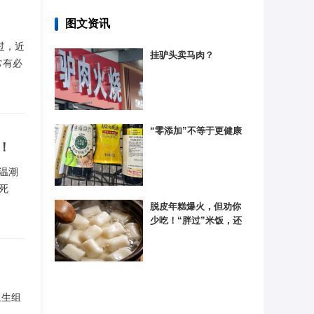
图文资讯
过，近
挂驴头卖马肉？
常有必
“零添加”不等于更健康
！
温潮
死
脱皮年糕爆火，但劝你
少吃！“胖过”米饭，还
是隐形“血糖炸弹”
卫生组