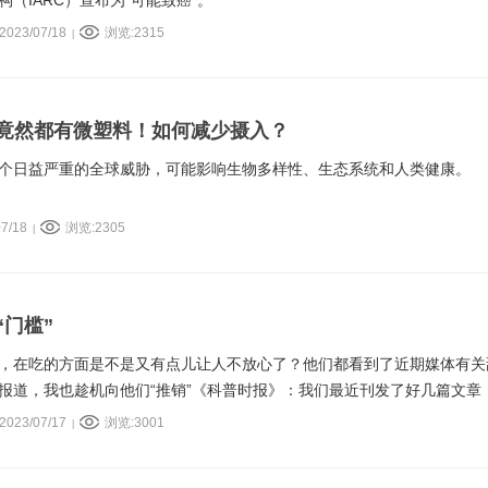
（IARC）宣布为“可能致癌”。
023/07/18
浏览:2315
|
竟然都有微塑料！如何减少摄入？
个日益严重的全球威胁，可能影响生物多样性、生态系统和人类健康。
7/18
浏览:2305
|
“门槛”
，在吃的方面是不是又有点儿让人不放心了？他们都看到了近期媒体有关
报道，我也趁机向他们“推销”《科普时报》：我们最近刊发了好几篇文章
品还能吃吗》《虾仁中的磷酸盐“保水剂”有害吗》《使用一次性杯子有损
023/07/17
浏览:3001
|
四大误区》，可以看一看。