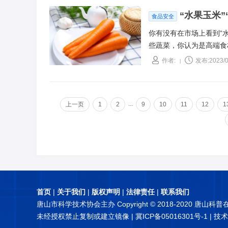
“水果玉米”
食品安全
你有没有在市场上看到“水
些蔬菜，你认为是高端食
度考虑，水果型蔬菜到底
作者:
发布:2023/0
|
...
上一页
1
2
9
10
11
12
1
首页
|
关于我们
|
版权声明
|
法律责任
|
联系我们
唐山市科学技术协会主办 Copyright © 2018-2020 唐山科
未经授权禁止复制或建立镜像 |
冀ICP备05016301号-1
| 技