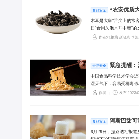
“农安优质
食品安全
木耳是大家“舌尖上的常
日“食用久泡木耳中毒”
要谈一下“木耳”、“椰毒
作者:张艳梅 赵晓燕 李
紧急提醒：
食品安全
中国食品科学技术学会近
湿天气下，容易受椰毒假
亡。
作者:
发布:2023/0
|
阿斯巴甜可
食品安全
6月29日，据路透社报