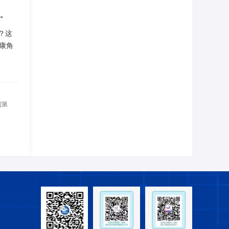
→
？这
康角
到第