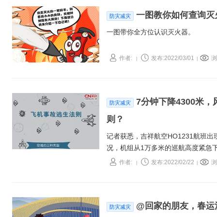
一图教你如何查询灭
防灾减灾
一图带你全方位认识灭火器。
作者:
发布:2022/03/01
浏
|
|
7分钟下降4300
防灾减灾
则？
记者获悉，吉祥航空HO1231航班
况，机组从1万多米的巡航高度紧急下
机场。
作者:
发布:2022/02/22
浏
|
|
@回家的朋友，春运
防灾减灾