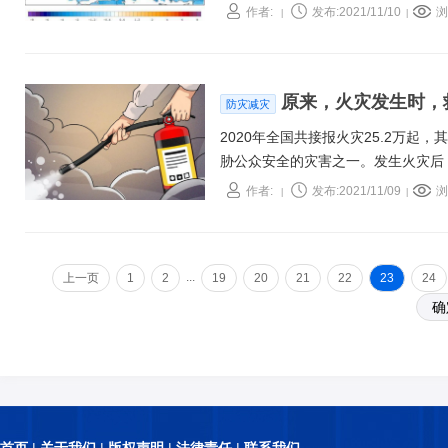
作者:
发布:2021/11/10
浏
|
|
原来，火灾发生时，
防灾减灾
2020年全国共接报火灾25.2万起
胁公众安全的灾害之一。发生火灾后
逃生？一起了解
作者:
发布:2021/11/09
浏
|
|
...
上一页
1
2
19
20
21
22
23
24