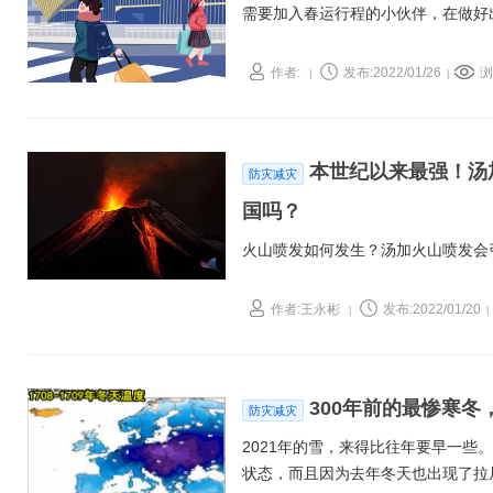
需要加入春运行程的小伙伴，在做好
作者:
发布:2022/01/26
浏
|
|
本世纪以来最强！汤
防灾减灾
国吗？
火山喷发如何发生？汤加火山喷发会
作者:王永彬
发布:2022/01/20
|
|
300年前的最惨寒
防灾减灾
2021年的雪，来得比往年要早一
状态，而且因为去年冬天也出现了拉