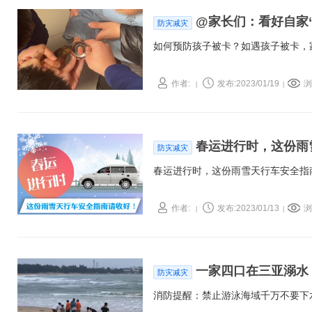
@家长们：看好自家“
防灾减灾
如何预防孩子被卡？如遇孩子被卡，
作者:
发布:2023/01/19
浏
|
|
春运进行时，这份雨
防灾减灾
春运进行时，这份雨雪天行车安全指
作者:
发布:2023/01/13
浏
|
|
一家四口在三亚溺水
防灾减灾
消防提醒：禁止游泳海域千万不要下