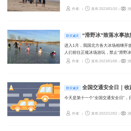
作者:
发布:2023/01/10
浏
|
|
“滑野冰”致落水事
防灾减灾
进入1月，我国北方各大冰场相继开放
人们前往正规冰场游玩，禁止“滑野冰
作者:
发布:2023/01/06
浏
|
|
全国交通安全日｜收
防灾减灾
今天是第十一个“全国交通安全日”
作者:
发布:2022/12/02
浏
|
|