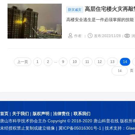
高层住宅楼火灾再敲
防灾减灾
高楼安全逃生是一件必须掌握的技能
作者:
发布:2022/11/28
浏
|
|
...
上一页
1
2
9
10
11
12
13
14
页
首页
|
关于我们
|
版权声明
|
法律责任
|
联系我们
唐山市科学技术协会主办 Copyright © 2018-2020 唐山科普在线 版权所
未经授权禁止复制或建立镜像 |
冀ICP备05016301号-1
| 技术支持：Glae