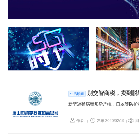
别交智商税，卖到脱
生活顾问
新型冠状病毒形势严峻，口罩等防护
作者:
发布:2020/02/19
浏
|
|