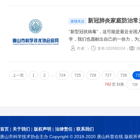
新冠肺炎家庭防治常
疫情关注
“新型冠状病毒”，这可能是最近全
学，我们也愿献出自己的一份力，为
作者:
发布:2020/02/24
浏
|
|
...
上一页
1
2
724
725
726
727
728
72
742
页 到第
首页
|
关于我们
|
版权声明
|
法律责任
|
联系我们
唐山市科学技术协会主办 Copyright © 2018-2020 唐山科普在线 版权所