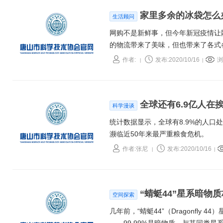
家里多余的冰袋怎么
生活顾问
网购不是新鲜事，但今年新冠疫情让
的物流带来了美味，但也带来了各式
境，该怎么办才好呢？
作者:
发布:2020/10/16
浏
|
|
全球还有6.9亿人
科学漫谈
统计数据显示，全球有8.9%的人
濒临近50年来最严重粮食危机。
作者:张尼
发布:2020/10/16
|
|
“蜻蜓44”星系暗物
空间探索
几年前，“蜻蜓44”（Dragonfl