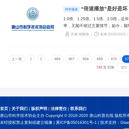
齿和骨骼。
“倍速播放”是好是
科学漫谈
1.0倍、1.25倍、1.5倍、2.
率，又能不错过主要情节，如今，能
作者:胡珉琦
发布:2020/10/15
|
|
...
上一页
1
2
666
667
668
669
670
67
742
页 到第
首页
|
关于我们
|
版权声明
|
法律责任
|
联系我们
唐山市科学技术协会主办 Copyright © 2018-2020 唐山科普在线 版权所
未经授权禁止复制或建立镜像 |
冀ICP备05016301号-1
| 技术支持：Glae