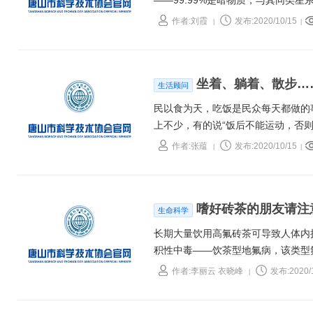
——99.99%是暗物质，与其同类
队在最新一期《皇家天文学会月报》
作者:刘霞
发布:2020/10/15
|
|
的300倍，与同类相差不大，现有
坐着、躺着、散步…
生活顾问
民以食为天，吃饭是民众每天都做的
上不少，有的说“饭后不能运动，否则
不胜数，让人难辨真假。
作者:张蕴
发布:2020/10/15
|
|
嗜好砖茶的朋友请注
生命科学
长期大量饮用高氟砖茶可导致人体内
积性中毒——饮茶型地氟病，该类型
新疆等有长期饮用砖茶习惯的地区。
作者:李丽云 衣晓峰
发布:2020/
|
旨在进一步加强饮茶型地氟病流行区
（小于或等于300毫克∕公斤）的低