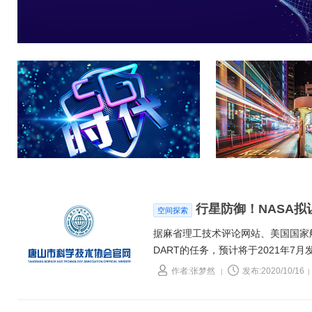
行星防御！NASA
空间探索
据麻省理工技术评论网站、美国国家航
DART的任务，预计将于2021年
截近地小行星，从而改变小行星的轨
作者:张梦然
发布:2020/10/16
|
|
大影响。