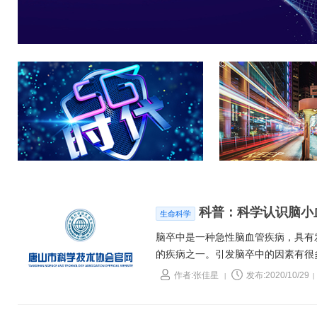
科普：科学认识脑小
生命科学
脑卒中是一种急性脑血管疾病，具有
的疾病之一。引发脑卒中的因素有很
卒中。脑小血管病的早发现、早诊断
作者:张佳星
发布:2020/10/29
|
|
29日第15个“世界卒中日”，中国
们科普一下脑小血管病。