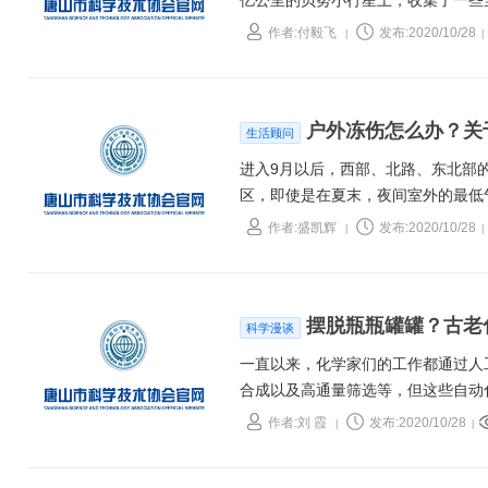
亿公里的贝努小行星上，收集了一些
抓回“一把土”，值得吗？当然！在
作者:付毅飞
发布:2020/10/28
|
|
系考古”。
户外冻伤怎么办？关
生活顾问
进入9月以后，西部、北路、东北部
区，即使是在夏末，夜间室外的最低
样恶劣的环境，严重低温可引起机体
作者:盛凯辉
发布:2020/10/28
|
|
外旅行者发生意外、引起伤亡的重要
摆脱瓶瓶罐罐？古老
科学漫谈
一直以来，化学家们的工作都通过人
合成以及高通量筛选等，但这些自动
有合成有机化学的数字自动化标准和
作者:刘 霞
发布:2020/10/28
|
|