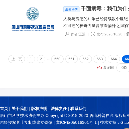
千面病毒：我们为什
生命科学
人类与流感的斗争已经持续数个世纪
不可控的神奇力量调节着物种之间的
残酷斗争中赢得一席之地。
作者:玉溪
发布:2020/10/28
|
|
...
上一页
1
2
660
661
662
663
664
66
742
页 到第
首页
|
关于我们
|
版权声明
|
法律责任
|
联系我们
唐山市科学技术协会主办 Copyright © 2018-2020 唐山科普在线 版权所
未经授权禁止复制或建立镜像 |
冀ICP备05016301号-1
| 技术支持：Glae