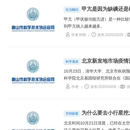
甲亢是因为缺碘还是
生活顾问
甲亢（甲状腺功能亢进）是一种比较
到甲亢病人越来越多。
作者:钟凯
发布:2020/10/29
|
|
北京新发地市场疫情
科学漫谈
10月23日，清华大学、北京市疾
科学院北京基因组研究所联合在《国
测序和病毒基因组序列，结合全面的
作者:
发布:2020/10/28
浏
|
|
有可能是境外疫情高发区的冷链进口
为什么要去小行星挖
空间探索
北京时间10月21日清晨，已经在太空飞